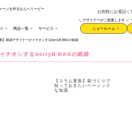
ケージを作るならベリービー
お気軽にお電話ください 
＼ デザイナーがご提案します ／
ド
商品一覧
サービス
ショールーム
】紙袋デザイナーがイチオシするberryB BAGの紙袋
チオシするberryB BAGの紙袋
【コラム更新】箱づくりで
知っておきたいベーシック
な知識