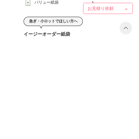
バリュー紙袋
お見積り依頼
急ぎ・小ロットでほしい方へ
イージーオーダー紙袋
モノトーン紙袋
プレミアム紙袋
クラフト紙袋
とにかくこだわりたい方へ
フルオーダー紙袋
フルオーダー紙袋
その他・ギフト包装の商品一覧