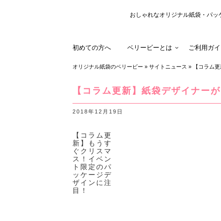
おしゃれなオリジナル紙袋・パッ
初めての方へ
ベリービーとは
ご利用ガイ
オリジナル紙袋のベリービー
»
サイトニュース
»
【コラム更新
【コラム更新】紙袋デザイナーがイ
2018年12月19日
【コラム更
新】もうす
ぐクリスマ
ス！イベン
ト限定のパ
ッケージデ
ザインに注
目！