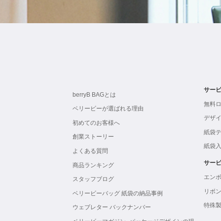
サー
berryB BAGとは
無料
ベリービーが選ばれる理由
デザ
初めてのお客様へ
紙袋
創業ストーリー
紙袋
よくある質問
サー
商品ランキング
エン
スタッフブログ
リボ
ベリービーバッグ 紙袋の納品事例
特殊
ウェブレター バックナンバー