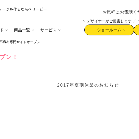
ケージを作るならベリービー
お気軽にお電話ください 
＼ デザイナーがご提案します ／
ド
商品一覧
サービス
ショールーム
不織布専門サイトオープン！
プン！
2017年夏期休業のお知らせ