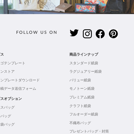
FOLLOW US ON
ビス
商品ラインナップ
ロゴテンプレート
スタンダード紙袋
インストア
ラグジュアリー紙袋
テンプレートダウンロード
バリュー紙袋
入稿データ送信フォーム
モノトーン紙袋
プレミアム紙袋
ビスオプション
クラフト紙袋
ボスバッグ
フルオーダー紙袋
ンバッグ
不織布バッグ
製袋バッグ
プレゼントバッグ・封筒