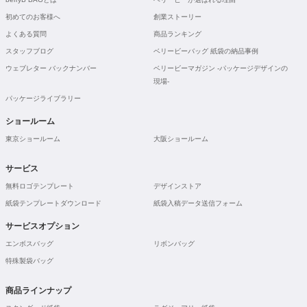
初めてのお客様へ
創業ストーリー
よくある質問
商品ランキング
スタッフブログ
ベリービーバッグ 紙袋の納品事例
ウェブレター バックナンバー
ベリービーマガジン -パッケージデザインの
現場-
パッケージライブラリー
ショールーム
東京ショールーム
大阪ショールーム
サービス
無料ロゴテンプレート
デザインストア
紙袋テンプレートダウンロード
紙袋入稿データ送信フォーム
サービスオプション
エンボスバッグ
リボンバッグ
特殊製袋バッグ
商品ラインナップ