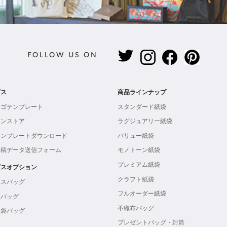
FOLLOW US ON
ビス
商品ラインナップ
ロゴテンプレート
スタンダード紙袋
インストア
ラグジュアリー紙袋
テンプレートダウンロード
バリュー紙袋
入稿データ送信フォーム
モノトーン紙袋
プレミアム紙袋
ビスオプション
クラフト紙袋
ボスバッグ
フルオーダー紙袋
ンバッグ
不織布バッグ
製袋バッグ
プレゼントバッグ・封筒