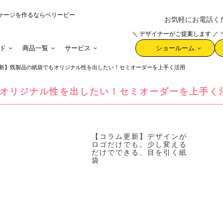
ケージを作るならベリービー
お気軽にお電話ください 
＼ デザイナーがご提案します ／
ド
商品一覧
サービス
ショールーム
新】既製品の紙袋でもオリジナル性を出したい！セミオーダーを上手く活用
オリジナル性を出したい！セミオーダーを上手く
【コラム更新】デザインが
ロゴだけでも。少し変える
だけでできる、目を引く紙
袋