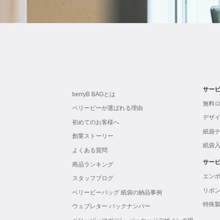
サー
berryB BAGとは
無料
ベリービーが選ばれる理由
デザ
初めてのお客様へ
紙袋
創業ストーリー
紙袋
よくある質問
サー
商品ランキング
エン
スタッフブログ
リボ
ベリービーバッグ 紙袋の納品事例
特殊
ウェブレター バックナンバー