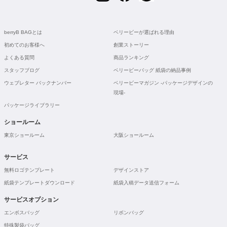
berryB BAGとは
ベリービーが選ばれる理由
初めてのお客様へ
創業ストーリー
よくある質問
商品ランキング
スタッフブログ
ベリービーバッグ 紙袋の納品事例
ウェブレター バックナンバー
ベリービーマガジン -パッケージデザインの
現場-
パッケージライブラリー
ショールーム
東京ショールーム
大阪ショールーム
サービス
無料ロゴテンプレート
デザインストア
紙袋テンプレートダウンロード
紙袋入稿データ送信フォーム
サービスオプション
エンボスバッグ
リボンバッグ
特殊製袋バッグ