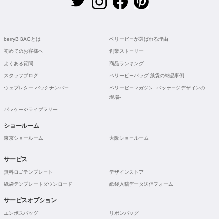
berryB BAGとは
ベリービーが選ばれる理由
初めてのお客様へ
創業ストーリー
よくある質問
商品ランキング
スタッフブログ
ベリービーバッグ 紙袋の納品事例
ウェブレター バックナンバー
ベリービーマガジン -パッケージデザインの
現場-
パッケージライブラリー
ショールーム
東京ショールーム
大阪ショールーム
サービス
無料ロゴテンプレート
デザインストア
紙袋テンプレートダウンロード
紙袋入稿データ送信フォーム
サービスオプション
エンボスバッグ
リボンバッグ