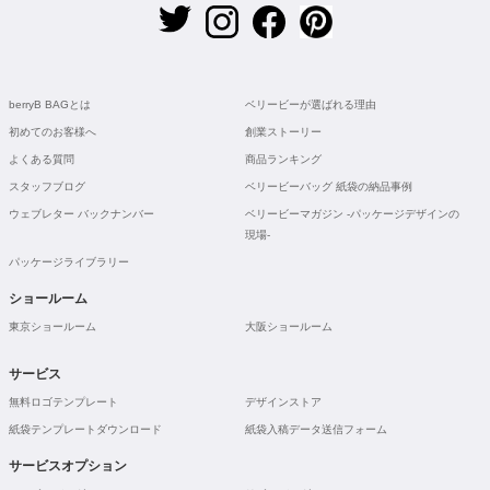
berryB BAGとは
ベリービーが選ばれる理由
初めてのお客様へ
創業ストーリー
よくある質問
商品ランキング
スタッフブログ
ベリービーバッグ 紙袋の納品事例
ウェブレター バックナンバー
ベリービーマガジン -パッケージデザインの
現場-
パッケージライブラリー
ショールーム
東京ショールーム
大阪ショールーム
サービス
無料ロゴテンプレート
デザインストア
紙袋テンプレートダウンロード
紙袋入稿データ送信フォーム
サービスオプション