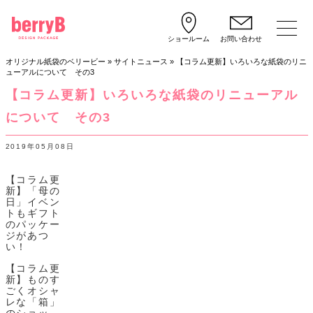
ショールーム
お問い合わせ
オリジナル紙袋のベリービー
»
サイトニュース
»
【コラム更新】いろいろな紙袋のリニ
ューアルについて その3
【コラム更新】いろいろな紙袋のリニューアル
について その3
2019年05月08日
【コラム更
新】「母の
日」イベン
トもギフト
のパッケー
ジがあつ
い！
【コラム更
新】ものす
ごくオシャ
レな「箱」