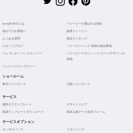
berryB BAGとは
ベリービーが選ばれる理由
初めてのお客様へ
創業ストーリー
よくある質問
商品ランキング
スタッフブログ
ベリービーバッグ 紙袋の納品事例
ウェブレター バックナンバー
ベリービーマガジン -パッケージデザインの
現場-
パッケージライブラリー
ショールーム
東京ショールーム
大阪ショールーム
サービス
無料ロゴテンプレート
デザインストア
紙袋テンプレートダウンロード
紙袋入稿データ送信フォーム
サービスオプション
エンボスバッグ
リボンバッグ