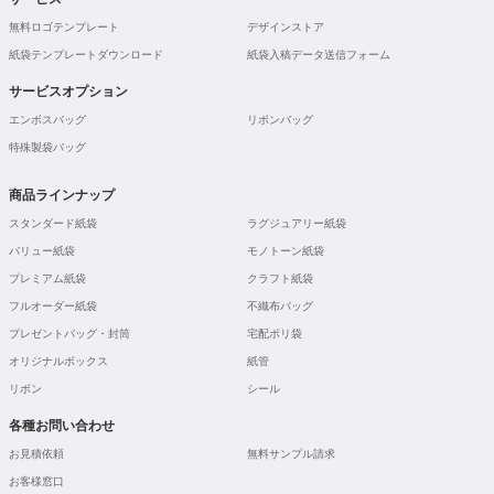
無料ロゴテンプレート
デザインストア
紙袋テンプレートダウンロード
紙袋入稿データ送信フォーム
サービスオプション
エンボスバッグ
リボンバッグ
特殊製袋バッグ
商品ラインナップ
スタンダード紙袋
ラグジュアリー紙袋
バリュー紙袋
モノトーン紙袋
プレミアム紙袋
クラフト紙袋
フルオーダー紙袋
不織布バッグ
プレゼントバッグ・封筒
宅配ポリ袋
オリジナルボックス
紙管
リボン
シール
各種お問い合わせ
お見積依頼
無料サンプル請求
お客様窓口