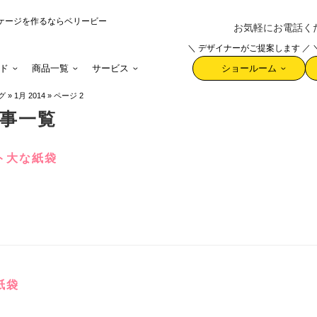
ケージを作るならベリービー
お気軽にお電話ください 
＼ デザイナーがご提案します ／
ド
商品一覧
サービス
ショールーム
グ
»
1月 2014
»
ページ 2
事一覧
ト大な紙袋
紙袋