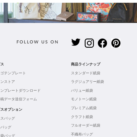
FOLLOW US ON
ビス
商品ラインナップ
ロゴテンプレート
スタンダード紙袋
インストア
ラグジュアリー紙袋
テンプレートダウンロード
バリュー紙袋
入稿データ送信フォーム
モノトーン紙袋
プレミアム紙袋
ビスオプション
クラフト紙袋
ボスバッグ
フルオーダー紙袋
ンバッグ
不織布バッグ
製袋バッグ