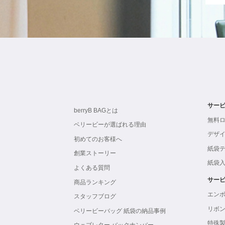
サー
berryB BAGとは
無料
ベリービーが選ばれる理由
デザ
初めてのお客様へ
紙袋
創業ストーリー
紙袋
よくある質問
サー
商品ランキング
エン
スタッフブログ
リボ
ベリービーバッグ 紙袋の納品事例
特殊