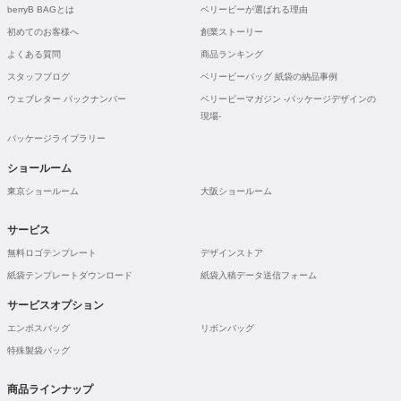
berryB BAGとは
ベリービーが選ばれる理由
初めてのお客様へ
創業ストーリー
よくある質問
商品ランキング
スタッフブログ
ベリービーバッグ 紙袋の納品事例
ウェブレター バックナンバー
ベリービーマガジン -パッケージデザインの
現場-
パッケージライブラリー
ショールーム
東京ショールーム
大阪ショールーム
サービス
無料ロゴテンプレート
デザインストア
紙袋テンプレートダウンロード
紙袋入稿データ送信フォーム
サービスオプション
エンボスバッグ
リボンバッグ
特殊製袋バッグ
商品ラインナップ