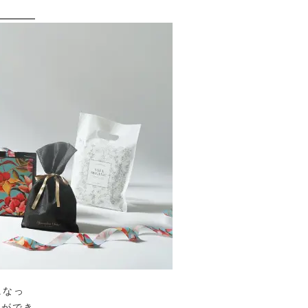
になっ
袋ができ