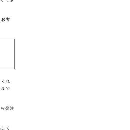
なお客
てくれ
タルで
から発注
供して