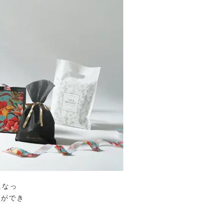
になっ
袋ができ