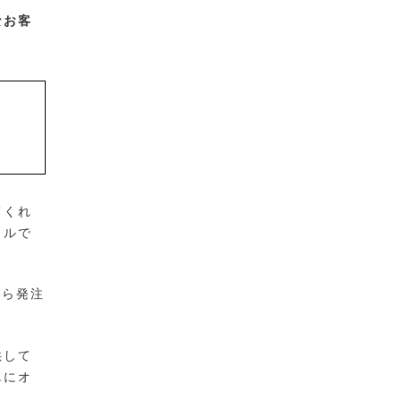
なお客
てくれ
タルで
から発注
供して
単にオ