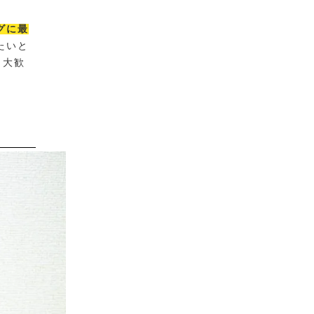
グに最
たいと
も大歓