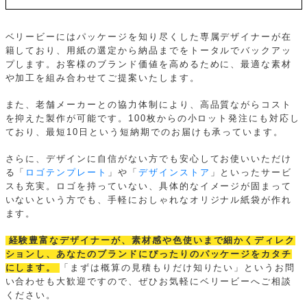
ベリービーにはパッケージを知り尽くした専属デザイナーが在
籍しており、用紙の選定から納品までをトータルでバックアッ
プします。お客様のブランド価値を高めるために、最適な素材
や加工を組み合わせてご提案いたします。
また、老舗メーカーとの協力体制により、高品質ながらコスト
を抑えた製作が可能です。100枚からの小ロット発注にも対応し
ており、最短10日という短納期でのお届けも承っています。
さらに、デザインに自信がない方でも安心してお使いいただけ
る「
ロゴテンプレート
」や「
デザインストア
」といったサービ
スも充実。ロゴを持っていない、具体的なイメージが固まって
いないという方でも、手軽におしゃれなオリジナル紙袋が作れ
ます。
経験豊富なデザイナーが、素材感や色使いまで細かくディレク
ションし、あなたのブランドにぴったりのパッケージをカタチ
にします。
「まずは概算の見積もりだけ知りたい」というお問
い合わせも大歓迎ですので、ぜひお気軽にベリービーへご相談
ください。