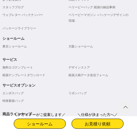
スタッフブログ
ベリービーバッグ 紙袋の納品事例
ウェブレター バックナンバー
ベリービーマガジン -パッケージデザインの
現場-
パッケージライブラリー
ショールーム
東京ショールーム
大阪ショールーム
サービス
無料ロゴテンプレート
デザインストア
紙袋テンプレートダウンロード
紙袋入稿データ送信フォーム
サービスオプション
エンボスバッグ
リボンバッグ
特殊製袋バッグ
商品ラインナップ
＼デザイナーがご提案します／
＼仕様が決まった方へ／
スタンダード紙袋
ラグジュアリー紙袋
ショールーム
お見積り依頼
バリュー紙袋
モノトーン紙袋