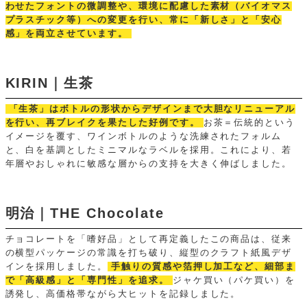
わせたフォントの微調整や、環境に配慮した素材（バイオマス
プラスチック等）への変更を行い、常に「新しさ」と「安心
感」を両立させています。
KIRIN｜生茶
「生茶」はボトルの形状からデザインまで大胆なリニューアル
を行い、再ブレイクを果たした好例です。
お茶＝伝統的という
イメージを覆す、ワインボトルのような洗練されたフォルム
と、白を基調としたミニマルなラベルを採用。これにより、若
年層やおしゃれに敏感な層からの支持を大きく伸ばしました。
明治｜THE Chocolate
チョコレートを「嗜好品」として再定義したこの商品は、従来
の横型パッケージの常識を打ち破り、縦型のクラフト紙風デザ
インを採用しました。
手触りの質感や箔押し加工など、細部ま
で「高級感」と「専門性」を追求。
ジャケ買い（パケ買い）を
誘発し、高価格帯ながら大ヒットを記録しました。