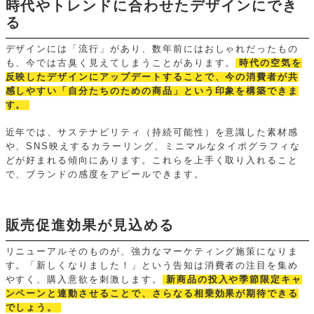
時代やトレンドに合わせたデザインにでき
る
デザインには「流行」があり、数年前にはおしゃれだったもの
も、今では古臭く見えてしまうことがあります。
時代の空気を
反映したデザインにアップデートすることで、今の消費者が共
感しやすい「自分たちのための商品」という印象を構築できま
す。
近年では、サステナビリティ（持続可能性）を意識した素材感
や、SNS映えするカラーリング、ミニマルなタイポグラフィな
どが好まれる傾向にあります。これらを上手く取り入れること
で、ブランドの感度をアピールできます。
販売促進効果が見込める
リニューアルそのものが、強力なマーケティング施策になりま
す。「新しくなりました！」という告知は消費者の注目を集め
やすく、購入意欲を刺激します。
新商品の投入や季節限定キャ
ンペーンと連動させることで、さらなる相乗効果が期待できる
でしょう。