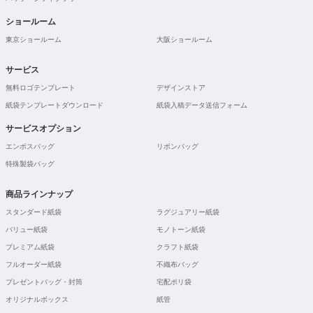
ショールーム
東京ショールーム
大阪ショールーム
サービス
無料ロゴテンプレート
デザインストア
紙袋テンプレートダウンロード
紙袋入稿データ送信フォーム
サービスオプション
エンボスバッグ
リボンバッグ
特殊製袋バッグ
商品ラインナップ
スタンダード紙袋
ラグジュアリー紙袋
バリュー紙袋
モノトーン紙袋
プレミアム紙袋
クラフト紙袋
フルオーダー紙袋
不織布バッグ
プレゼントバッグ・封筒
宅配ポリ袋
オリジナルボックス
紙管