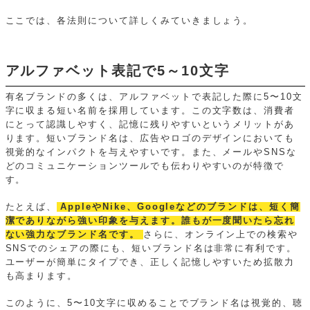
ここでは、各法則について詳しくみていきましょう。
アルファベット表記で5～10文字
有名ブランドの多くは、アルファベットで表記した際に5〜10文
字に収まる短い名前を採用しています。この文字数は、消費者
にとって認識しやすく、記憶に残りやすいというメリットがあ
ります。短いブランド名は、広告やロゴのデザインにおいても
視覚的なインパクトを与えやすいです。また、メールやSNSな
どのコミュニケーションツールでも伝わりやすいのが特徴で
す。
たとえば、
AppleやNike、Googleなどのブランドは、短く簡
潔でありながら強い印象を与えます。誰もが一度聞いたら忘れ
ない強力なブランド名です。
さらに、オンライン上での検索や
SNSでのシェアの際にも、短いブランド名は非常に有利です。
ユーザーが簡単にタイプでき、正しく記憶しやすいため拡散力
も高まります。
このように、5〜10文字に収めることでブランド名は視覚的、聴