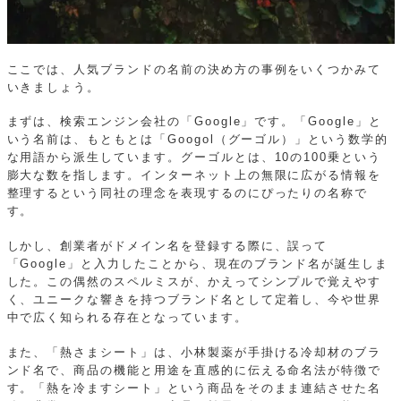
ここでは、人気ブランドの名前の決め方の事例をいくつかみて
いきましょう。
まずは、検索エンジン会社の「Google」です。「Google」と
いう名前は、もともとは「Googol（グーゴル）」という数学的
な用語から派生しています。グーゴルとは、10の100乗という
膨大な数を指します。インターネット上の無限に広がる情報を
整理するという同社の理念を表現するのにぴったりの名称で
す。
しかし、創業者がドメイン名を登録する際に、誤って
「Google」と入力したことから、現在のブランド名が誕生しま
した。この偶然のスペルミスが、かえってシンプルで覚えやす
く、ユニークな響きを持つブランド名として定着し、今や世界
中で広く知られる存在となっています。
また、「熱さまシート」は、小林製薬が手掛ける冷却材のブラ
ンド名で、商品の機能と用途を直感的に伝える命名法が特徴で
す。「熱を冷ますシート」という商品をそのまま連結させた名