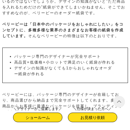
いるのではないでしょうか。デザインの知識がないと”ただ商品
を入れるためだけの”紙袋ができてしまいかねません。そこでお
すすめなのが、ベリービーのオーダー紙袋です。
ベリービーは「日本中のパッケージをおしゃれにしたい」をコ
ンセプトに、多種多様な業界のさまざまなお客様の紙袋を作成
しています。
そんなベリービーの特徴は以下のとおりです。
パッケージ専門のデザイナーが完全サポート
高品質×低価格×小ロットで満足のいく紙袋が作れる
デザインの知識がなくても1からおしゃれなオーダ
ー紙袋が作れる
ベリービーには、パッケージ専門のデザイナーが在籍してお
り、商品選びから納品まで完全サポートしてくれます。多彩な
商品からお客様に最適なパッケージを提案し、ブランディング
＼デザイナーがご提案します／
＼仕様が決まった方へ／
に大切なパッケージをトータルでデザインします。
ショールーム
お見積り依頼
また、老舗メーカーとコラボしているため、低価格で高品質な
紙袋を作成できます。100枚の小ロットから発注可能で、最短