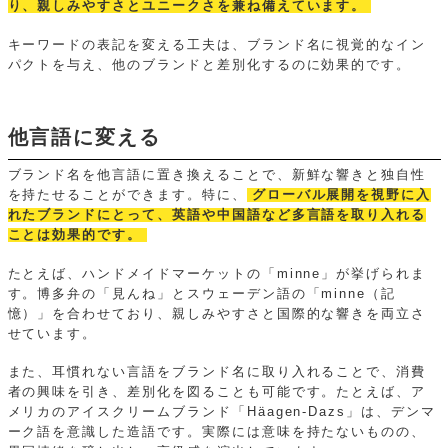
り、親しみやすさとユニークさを兼ね備えています。
キーワードの表記を変える工夫は、ブランド名に視覚的なイン
パクトを与え、他のブランドと差別化するのに効果的です。
他言語に変える
ブランド名を他言語に置き換えることで、新鮮な響きと独自性
を持たせることができます。特に、
グローバル展開を視野に入
れたブランドにとって、英語や中国語など多言語を取り入れる
ことは効果的です。
たとえば、ハンドメイドマーケットの「minne」が挙げられま
す。博多弁の「見んね」とスウェーデン語の「minne（記
憶）」を合わせており、親しみやすさと国際的な響きを両立さ
せています。
また、耳慣れない言語をブランド名に取り入れることで、消費
者の興味を引き、差別化を図ることも可能です。たとえば、ア
メリカのアイスクリームブランド「Häagen-Dazs」は、デンマ
ーク語を意識した造語です。実際には意味を持たないものの、