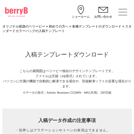
ショールーム
お問い合わせ
オリジナル紙袋のベリービー
»
初めての方へ
»
各種テンプレートのダウンロード
»
スタ
ンダードカラーバッグの入稿テンプレート
入稿テンプレートダウンロード
こちらの展開図はベリービー独自のデザインテンプレートです。
ファイルは圧縮（zip形式）されています。
パソコンに付属の機能で自動的に解凍できる場合や、別途解凍ソフトが必要な場合がり
ます。
※データの形式：Adobe Illustrator CC(WIN・MAC共用) ZIP圧縮
入稿データ作成の注意事項
・箔押しはグラデーションやトーンの表現はできません。