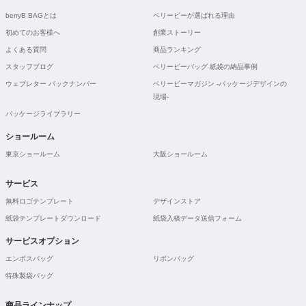
berryB BAGとは
ベリービーが選ばれる理由
初めてのお客様へ
創業ストーリー
よくある質問
商品ランキング
スタッフブログ
ベリービーバッグ 紙袋の納品事例
ウェブレター バックナンバー
ベリービーマガジン -パッケージデザインの
現場-
パッケージライブラリー
ショールーム
東京ショールーム
大阪ショールーム
サービス
無料ロゴテンプレート
デザインストア
紙袋テンプレートダウンロード
紙袋入稿データ送信フォーム
サービスオプション
エンボスバッグ
リボンバッグ
特殊製袋バッグ
商品ラインナップ