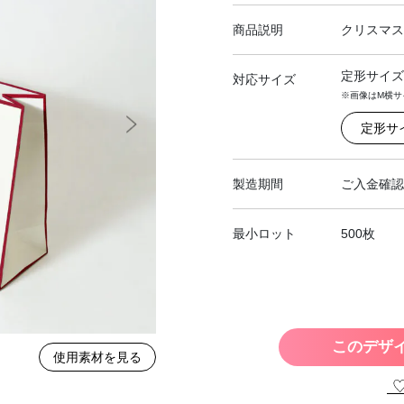
商品説明
クリスマス
定形サイズ
対応サイズ
※画像はM横サ
定形サ
製造期間
ご入金確認
最小ロット
500枚
このデザ
使用素材を見る