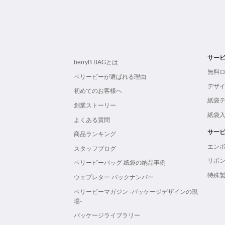
サー
berryB BAGとは
無料
ベリービーが選ばれる理由
デザ
初めてのお客様へ
紙袋
創業ストーリー
紙袋
よくある質問
サー
商品ランキング
エン
スタッフブログ
リボ
ベリービーバッグ 紙袋の納品事例
特殊
ウェブレター バックナンバー
ベリービーマガジン -パッケージデザインの現
場-
パッケージライブラリー