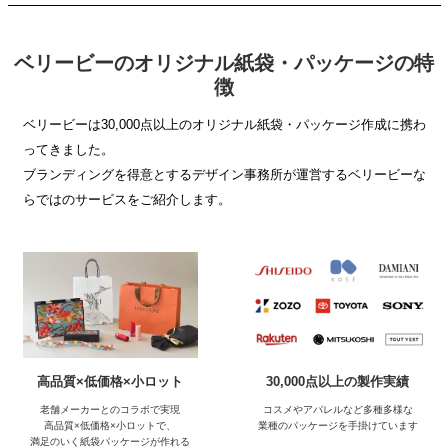
ベリービーのオリジナル紙袋・パッケージの特
徴
ベリービーは30,000点以上のオリジナル紙袋・パッケージ作成に携わ
ってきました。
ブランディングを得意とするデザイン事務所が運営するベリービーな
らではのサービスをご紹介します。
高品質×低価格×小ロット
30,000点以上の製作実績
老舗メーカーとのコラボで実現
コスメやアパレルなど多種多様な
高品質×低価格×小ロットで、
業種のパッケージを手掛けています
満足のいく紙袋パッケージが作れる