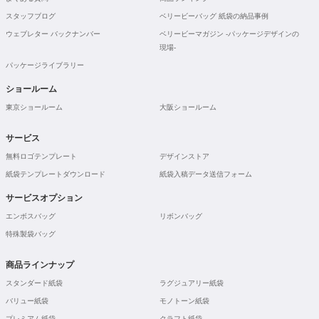
スタッフブログ
ベリービーバッグ 紙袋の納品事例
ウェブレター バックナンバー
ベリービーマガジン -パッケージデザインの
現場-
パッケージライブラリー
ショールーム
東京ショールーム
大阪ショールーム
サービス
無料ロゴテンプレート
デザインストア
紙袋テンプレートダウンロード
紙袋入稿データ送信フォーム
サービスオプション
エンボスバッグ
リボンバッグ
特殊製袋バッグ
商品ラインナップ
スタンダード紙袋
ラグジュアリー紙袋
バリュー紙袋
モノトーン紙袋
プレミアム紙袋
クラフト紙袋