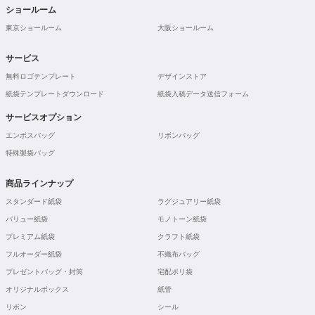
ショールーム
東京ショールーム
大阪ショールーム
サービス
無料ロゴテンプレート
デザインストア
紙袋テンプレートダウンロード
紙袋入稿データ送信フォーム
サービスオプション
エンボスバッグ
リボンバッグ
特殊製袋バッグ
商品ラインナップ
スタンダード紙袋
ラグジュアリー紙袋
バリュー紙袋
モノトーン紙袋
プレミアム紙袋
クラフト紙袋
フルオーダー紙袋
不織布バッグ
プレゼントバッグ・封筒
宅配ポリ袋
オリジナルボックス
紙管
リボン
シール